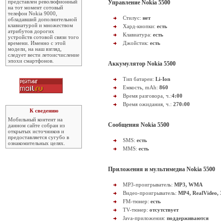
представлен революфионный
Управление Nokia 5500
на тот момент сотовый
телефон Nokia 9000,
Стилус:
нет
обладавший дополнительной
клавиатурой и множеством
Хард-кнопки:
есть
атрибутов дорогих
Клавиатура:
есть
устройств сотовой связи того
времени. Именно с этой
Джойстик:
есть
модели, на наш взгляд,
следует вести летоисчисление
эпохи смартфонов.
Аккумулятор Nokia 5500
Тип батареи:
Li-Ion
Емкость, mAh:
860
Время разговора, ч.:
4:00
Время ожидания, ч.:
270:00
К сведению
Мобильный контент на
Сообщения Nokia 5500
данном сайте собран из
открытых источников и
предоставляется сугубо в
SMS:
есть
ознакомительных целях.
MMS:
есть
Приложения и мультимедиа Nokia 5500
MP3-проигрыватель:
MP3, WMA
Видео-проигрыватель:
MP4, RealVideo,
FM-тюнер:
есть
TV-тюнер:
отсутствует
Java-приложения:
поддерживаются