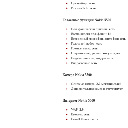
Органайзер:
есть
Push-to-Talk:
есть
Голосовые функции Nokia 5500
Полифонический динамик:
есть
Возможности полифонии:
64
Встроенный микрофон, диктофон:
есть
Голосовой набор:
есть
Громкая связь:
есть
Стерео-выход, разьем:
отсутствует
Подключение гарнитуры:
есть
Виброзвонок:
есть
Камера Nokia 5500
Основная камера:
2.0 мегапикселей
Дополнительная камера:
отсутствует
Интернет Nokia 5500
WAP:
2.0
Browser:
есть
E-mail Клиент:
есть