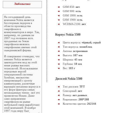
Любопытное
GSM 850:
нет
GSM 900:
есть
GSM 1800:
есть
На сегодняшний день
GSM 1900:
есть
компания Nokia является
бесспорным лидером в
WCDMA 2100:
нет
области производства
смартфонов и
коммуникаторов в мире. Так,
Корпус Nokia 5500
например, по данным на
2007 год половина всех
проданных на Земле
Цвета корпуса:
чёрный, серый
смартфонов являлась
Тип корпуса:
моноблок
смартфонами именно этой
скандинавской фирмы.
Антена:
встроенная
Высота:
107 мм
И совершенно очевидно, что
именно Nokia является
Ширина:
45 мм
законодателем мод на этой
Глубина:
18 мм
нише рышка высоких
Вес:
103 г
технологий. Использование
передовых версий
операционной системы
Symbian, множество
Дисплей Nokia 5500
импровизаций с qwerty
клавиатурами, различные
вариации механики корпуса и
Тип дисплея:
TFT
его форм факторы самых
Сенсорный:
нет
неожиданных типов - всё это
Размер:
нет данных
привелегии Нокии. Даже
само направление
Разрешение:
208*208
смартфонов на рынке
Количество цветов:
262144
мобильной связи выработано
этой компанией. В ноябре
1997 года миру был