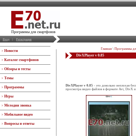
Программы для смартфонов
Вход
|
Регистрация
Главная
\
Программы дл
Новости
DivXPlayer v 0.85
Каталог смартфонов
Обзоры и тесты
Темы
DivXPlayer v 0.85
- это довольно неплохая бе
Программы
просмотра видео файлов в формате Avi, DivX 
Игры
Мелодии звонка
Мобильное видео
Вопросы и ответы