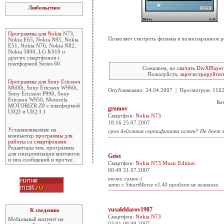
Любопытное
Программы для Nokia
N73,
Позволяет смотреть фильмы в полноэкранном 
Nokia E65, Nokia N95, Nokia
E51, Nokia N76, Nokia N82,
Nokia 5800, LG KS10 и
других смартфонов с
платформой Series 60.
Сожалеем, но
скачать DivXPlayer
Пожалуйста,
зарегистрируйтес
Программы для Sony Ericsson
M600i, Sony Ericsson W960i,
Опубликовано: 24.04.2007 | Просмотров: 11
Sony Ericsson P990, Sony
Ericsson W950, Motorola
Ко
MOTORIZR Z8 с платформой
gromov
UIQ3 и UIQ 3.1
Смартфон:
Nokia N73
18:16 25.07.2007
Устанавливаемые на
срок действия сертификата истек? Не дает з
компьютер
программы для
работы со смартфонами
.
Редакторы тем, программы
для синхронизации контактов
Geist
и sms сообщений и прочее.
Смартфон:
Nokia N73 Music Edition
00:49 31.07.2007
тоже самое:(
зато с SmartMovie v3.40 проблем не возникло
vusaleldarov1987
К сведению
Смартфон:
Nokia N73
Мобильный контент на
03:01 08.09.2007