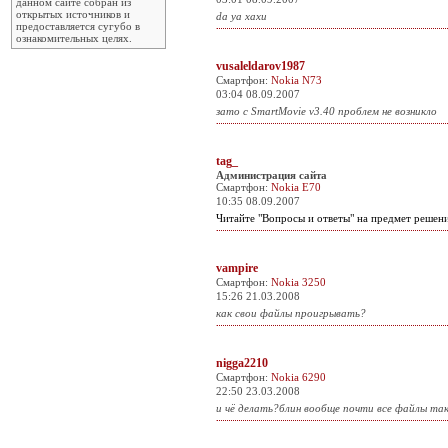
данном сайте собран из
открытых источников и
da ya xaxu
предоставляется сугубо в
ознакомительных целях.
vusaleldarov1987
Смартфон:
Nokia N73
03:04 08.09.2007
зато с SmartMovie v3.40 проблем не возникло
tag_
Администрация сайта
Смартфон:
Nokia E70
10:35 08.09.2007
Читайте "Вопросы и ответы" на предмет решен
vampire
Смартфон:
Nokia 3250
15:26 21.03.2008
как свои файлы проигрывать?
nigga2210
Смартфон:
Nokia 6290
22:50 23.03.2008
и чё делать?блин вообще почти все файлы та