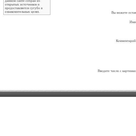
данном сайте собран из
открытых источников и
предоставляется сугубо в
ознакомительных целях.
Вы можете остав
Имя
Комментарий
Введите число с картинки