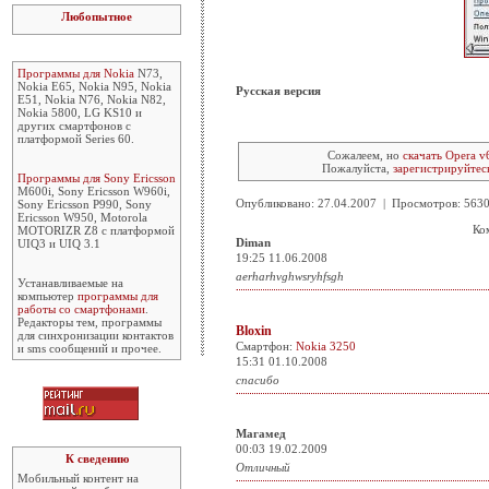
Любопытное
Программы для Nokia
N73,
Nokia E65, Nokia N95, Nokia
Русская версия
E51, Nokia N76, Nokia N82,
Nokia 5800, LG KS10 и
других смартфонов с
платформой Series 60.
Сожалеем, но
скачать Opera v
Пожалуйста,
зарегистрируйтес
Программы для Sony Ericsson
M600i, Sony Ericsson W960i,
Опубликовано: 27.04.2007 | Просмотров: 56
Sony Ericsson P990, Sony
Ericsson W950, Motorola
Ко
MOTORIZR Z8 с платформой
Diman
UIQ3 и UIQ 3.1
19:25 11.06.2008
aerharhvghwsryhfsgh
Устанавливаемые на
компьютер
программы для
работы со смартфонами
.
Редакторы тем, программы
Bloxin
для синхронизации контактов
Смартфон:
Nokia 3250
и sms сообщений и прочее.
15:31 01.10.2008
спасибо
Магамед
00:03 19.02.2009
К сведению
Отличный
Мобильный контент на