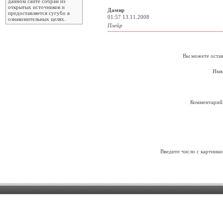
данном сайте собран из
открытых источников и
Дамир
предоставляется сугубо в
01:57 13.11.2008
ознакомительных целях.
Плейр
Вы можете остав
Имя
Комментарий
Введите число с картинки