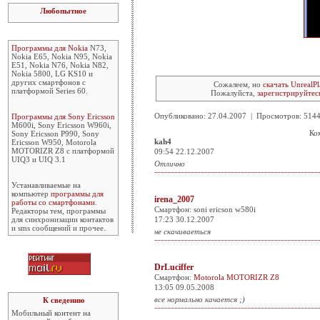
Любопытное
Программы для Nokia
N73,
Nokia E65, Nokia N95, Nokia
E51, Nokia N76, Nokia N82,
Nokia 5800, LG KS10 и
других смартфонов с
Сожалеем, но
скачать UnrealPl
платформой Series 60.
Пожалуйста,
зарегистрируйтес
Опубликовано: 27.04.2007 | Просмотров: 51
Программы для Sony Ericsson
M600i, Sony Ericsson W960i,
Ко
Sony Ericsson P990, Sony
kah4
Ericsson W950, Motorola
MOTORIZR Z8 с платформой
09:54 22.12.2007
UIQ3 и UIQ 3.1
Отлично
Устанавливаемые на
компьютер
программы для
irena_2007
работы со смартфонами
.
Смартфон: soni ericson w580i
Редакторы тем, программы
для синхронизации контактов
17:23 30.12.2007
и sms сообщений и прочее.
не скачиваеться
DrLuciffer
Смартфон:
Motorola MOTORIZR Z8
13:05 09.05.2008
все нормально качается ;)
К сведению
Мобильный контент на