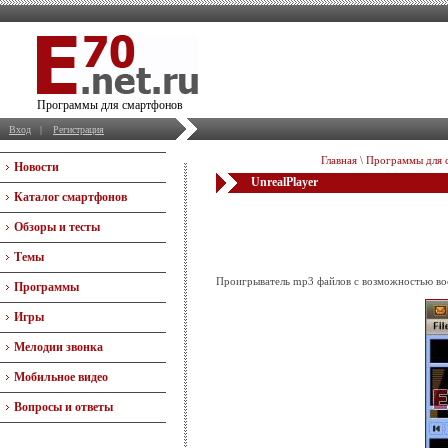
Программы для смартфонов
Вход
|
Регистрация
Главная
\
Программы для 
Новости
UnrealPlayer
Каталог смартфонов
Обзоры и тесты
Темы
Проигрыватель mp3 файлов с возможностью во
Программы
Игры
Мелодии звонка
Мобильное видео
Вопросы и ответы