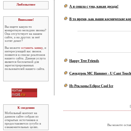
Любопытное
А я сошла с ума, какая досада!
В то время, как наши космические кор
Внимание!
Вы ищете какую-то
конкретную мелодию звонка?
Она отсутствует на нашем
сайте, а на других за неё
хотят денег?
Вы можете
оставить заявку
, и
интересующий вас звонок
появится в списке реалтонов
нашего сайта. Данная услуга
Happy Tree Friends
является бесплатной для
зарегистрированных
пользователей нашего сайта.
Саундтрек MC Hammer - U Cant Touch
Из Рекламы Eclipse Cool Ice
[
К сведению
Мобильный контент на
данном сайте собран из
открытых источников и
предоставляется сугубо в
Вы можете остав
ознакомительных целях.