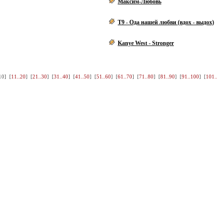
Максим-Любовь
Т9 - Ода нашей любви (вдох - выдох)
Kanye West - Stronger
10
] [
11..20
] [
21..30
] [
31..40
] [
41..50
] [
51..60
] [
61..70
] [
71..80
] [
81..90
] [
91..100
] [
101.