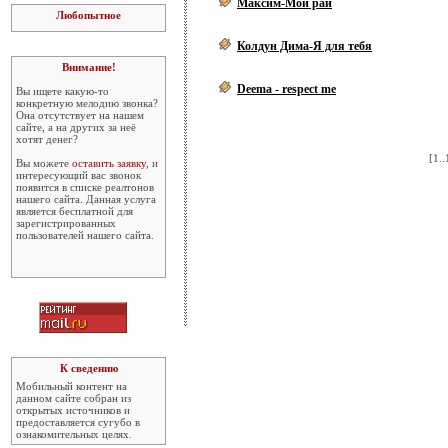
Максим-Мой рай
Любопытное
Колдун Дима-Я для тебя
Внимание!
Deema - respect me
Вы ищете какую-то
конкретную мелодию звонка?
Она отсутствует на нашем
сайте, а на других за неё
хотят денег?
[
1..
Вы можете
оставить заявку
, и
интересующий вас звонок
появится в списке реалтонов
нашего сайта. Данная услуга
является бесплатной для
зарегистрированных
пользователей нашего сайта.
К сведению
Мобильный контент на
данном сайте собран из
открытых источников и
предоставляется сугубо в
ознакомительных целях.