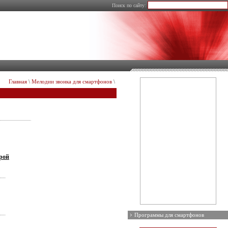
Поиск по сайту:
Главная
\
Мелодии звонка для смартфонов
\
рой
Программы для смартфонов