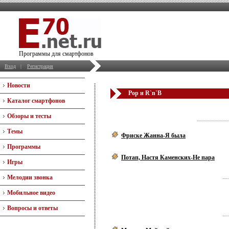
Программы для смартфонов
Вход
|
Регистрация
Новости
Pop и R`n`B
Каталог смартфонов
Обзоры и тесты
Темы
Фриске Жанна-Я была
Программы
Потап, Настя Каменских-Не пара
Игры
Мелодии звонка
Мобильное видео
Вопросы и ответы