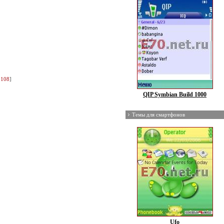
.108
]
QIP Symbian Build 1000
Темы для смартфонов
Ufo