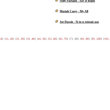
Nelly Furtado - Say It Right
Mariah Carey - My All
Joe Dassin - Si tu n existais pas
10
] [
11..20
] [
21..30
] [
31..40
] [
41..50
] [
51..60
] [
61..70
] [
71..80
] [
81..90
] [
91..100
] [
101.