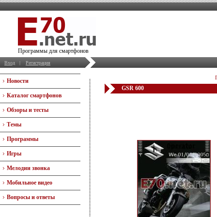
Программы для смартфонов
Вход
|
Регистрация
Новости
GSR 600
Каталог смартфонов
Обзоры и тесты
Темы
Программы
Игры
Мелодии звонка
Мобильное видео
Вопросы и ответы