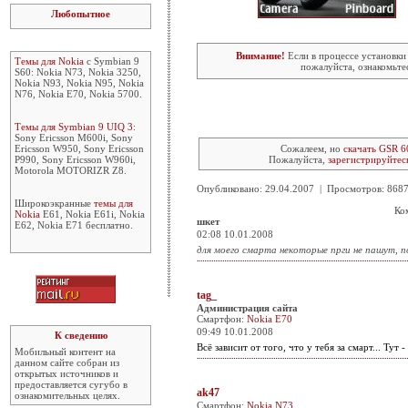
Любопытное
Внимание!
Если в процессе установки
Темы для Nokia
с Symbian 9
пожалуйста, ознакомьте
S60: Nokia N73, Nokia 3250,
Nokia N93, Nokia N95, Nokia
N76, Nokia E70, Nokia 5700.
Темы для Symbian 9 UIQ 3
:
Sony Ericsson M600i, Sony
Ericsson W950, Sony Ericsson
Сожалеем, но
скачать GSR 6
P990, Sony Ericsson W960i,
Пожалуйста,
зарегистрируйтес
Motorola MOTORIZR Z8.
Опубликовано: 29.04.2007 | Просмотров: 86
Широкоэкранные
темы для
Ко
Nokia
E61, Nokia E61i, Nokia
шкет
E62, Nokia E71 бесплатно.
02:08 10.01.2008
для моего смарта некоторые прги не пашут, п
tag_
Администрация сайта
Смартфон:
Nokia E70
09:49 10.01.2008
К сведению
Всё зависит от того, что у тебя за смарт... Тут 
Мобильный контент на
данном сайте собран из
открытых источников и
предоставляется сугубо в
ak47
ознакомительных целях.
Смартфон:
Nokia N73