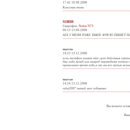
17:42 10.08.2008
Классная тема
SOBIR
Смартфон:
Nokia N73
06:13 13.09.2008
АГА У МЕНЯ ТОЖЕ ТАКОЕ ФУФЛО ПИШЕТ НА
marcus
14:23 13.12.2008
если телефон пишет что срок действия серти
два года назад или вперед переведите потом 
правильное время года,а то вы все тупые козл
marcus
14:24 13.12.2008
rulez2007 читай мое собщение
Вы можете остав
Имя