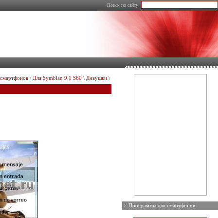
Поиск по сайту:
 смартфонов
\
Для Symbian 9.1 S60
\
Девушки
\
Программы для смартфонов