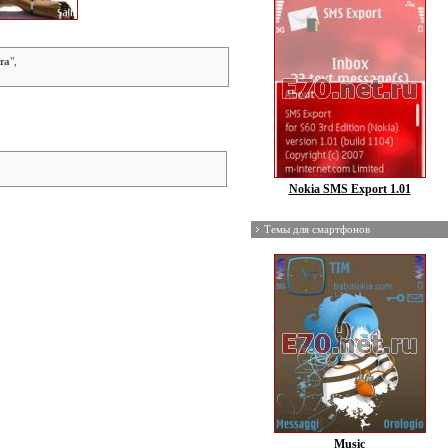
та
",
Nokia SMS Export 1.01
Темы для смартфонов
Music