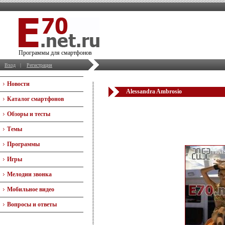
Программы для смартфонов
Вход
|
Регистрация
Новости
Alessandra Ambrosio
Каталог смартфонов
Обзоры и тесты
Темы
Программы
Игры
Мелодии звонка
Мобильное видео
Вопросы и ответы