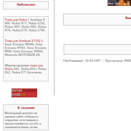
Любопытное
Вни
Темы для Nokia
с Symbian 9
S60: Nokia N73, Nokia 3250,
Nokia N93, Nokia N95, Nokia
N76, Nokia E70, Nokia 5700.
Темы для Symbian 9 UIQ 3
:
Sony Ericsson M600i, Sony
Ericsson W950, Sony Ericsson
P990, Sony Ericsson W960i,
Motorola MOTORIZR Z8.
Опубликовано: 30.04.2007 | Просмотров: 49
Широкоэкранные
темы для
Nokia
E61, Nokia E61i, Nokia
E62, Nokia E71 бесплатно.
К сведению
Мобильный контент на
данном сайте собран из
открытых источников и
предоставляется сугубо в
ознакомительных целях.