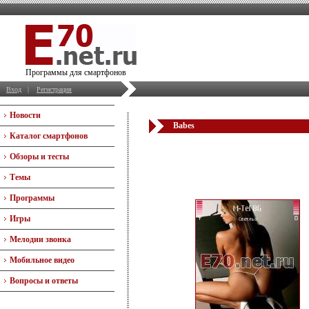
Программы для смартфонов
Вход
|
Регистрация
Новости
Babes
Каталог смартфонов
Обзоры и тесты
Темы
Программы
Игры
Мелодии звонка
Мобильное видео
Вопросы и ответы