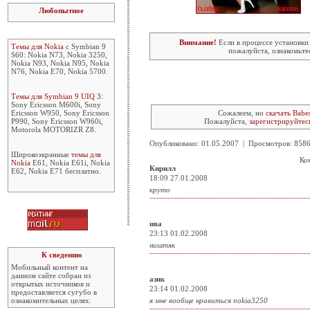
Любопытное
Внимание!
Если в процессе установки
Темы для Nokia
с Symbian 9
пожалуйста, ознакомьте
S60: Nokia N73, Nokia 3250,
Nokia N93, Nokia N95, Nokia
N76, Nokia E70, Nokia 5700.
Темы для Symbian 9 UIQ 3
:
Sony Ericsson M600i, Sony
Ericsson W950, Sony Ericsson
Сожалеем, но
скачать Babe
P990, Sony Ericsson W960i,
Пожалуйста,
зарегистрируйтес
Motorola MOTORIZR Z8.
Опубликовано: 01.05.2007 | Просмотров: 85
Широкоэкранные
темы для
Ко
Nokia
E61, Nokia E61i, Nokia
Кирилл
E62, Nokia E71 бесплатно.
18:09 27.01.2008
круто
ива
23:13 01.02.2008
ништяк
К сведению
Мобильный контент на
данном сайте собран из
азик
открытых источников и
23:14 01.02.2008
предоставляется сугубо в
ознакомительных целях.
я мне вообще нравиться nokia3250