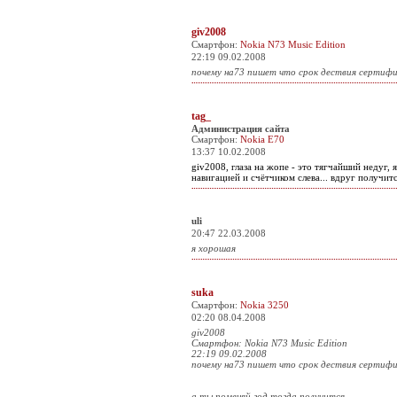
giv2008
Смартфон:
Nokia N73 Music Edition
22:19 09.02.2008
почему на73 пишет что срок дествия сертиф
tag_
Администрация сайта
Смартфон:
Nokia E70
13:37 10.02.2008
giv2008, глаза на жопе - это тягчайший недуг,
навигацией и счётчиком слева... вдруг получит
uli
20:47 22.03.2008
я хорошая
suka
Смартфон:
Nokia 3250
02:20 08.04.2008
giv2008
Смартфон: Nokia N73 Music Edition
22:19 09.02.2008
почему на73 пишет что срок дествия сертиф
а ты поменяй год тогда получится