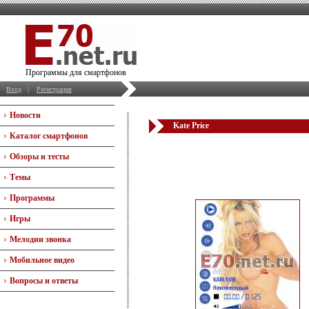
Программы для смартфонов
Вход
|
Регистрация
Новости
Kate Price
Каталог смартфонов
Обзоры и тесты
Темы
Программы
Игры
Мелодии звонка
Мобильное видео
Вопросы и ответы