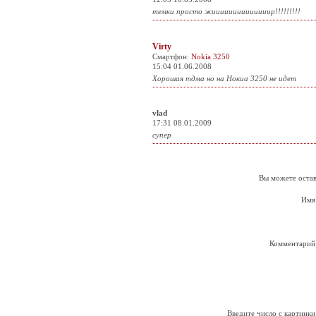
темки просто жиииииииииииииир!!!!!!!!!
Virty
Смартфон:
Nokia 3250
15:04 01.06.2008
Хорошая тдма но на Нокиа 3250 не идет
vlad
17:31 08.01.2009
супер
Вы можете остав
Имя
Комментарий
Введите число с картинки