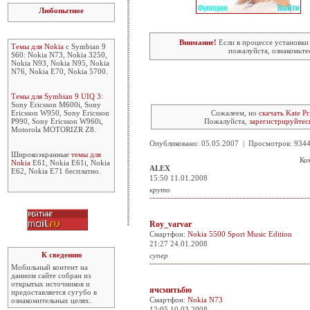
Любопытное
Внимание!
Если в процессе установки
Темы для Nokia
с Symbian 9
пожалуйста, ознакомьте
S60: Nokia N73, Nokia 3250,
Nokia N93, Nokia N95, Nokia
N76, Nokia E70, Nokia 5700.
Темы для Symbian 9 UIQ 3
:
Sony Ericsson M600i, Sony
Ericsson W950, Sony Ericsson
Сожалеем, но
скачать Kate Pr
P990, Sony Ericsson W960i,
Пожалуйста,
зарегистрируйтес
Motorola MOTORIZR Z8.
Опубликовано: 05.05.2007 | Просмотров: 93
Широкоэкранные
темы для
Ко
Nokia
E61, Nokia E61i, Nokia
ALEX
E62, Nokia E71 бесплатно.
15:50 11.01.2008
круто
Roy_varvar
Смартфон:
Nokia 5500 Sport Music Edition
21:27 24.01.2008
К сведению
супер
Мобильный контент на
данном сайте собран из
открытых источников и
ячсмитьбю
предоставляется сугубо в
Смартфон:
Nokia N73
ознакомительных целях.
12:05 10.03.2008