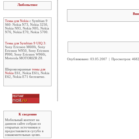
Любопытное
Вни
Темы для Nokia
с Symbian 9
S60: Nokia N73, Nokia 3250,
Nokia N93, Nokia N95, Nokia
N76, Nokia E70, Nokia 5700.
Темы для Symbian 9 UIQ 3
:
Sony Ericsson M600i, Sony
Ericsson W950, Sony Ericsson
P990, Sony Ericsson W960i,
Motorola MOTORIZR Z8.
Опубликовано: 03.05.2007 | Просмотров: 46
Широкоэкранные
темы для
Nokia
E61, Nokia E61i, Nokia
E62, Nokia E71 бесплатно.
К сведению
Мобильный контент на
данном сайте собран из
открытых источников и
предоставляется сугубо в
ознакомительных целях.