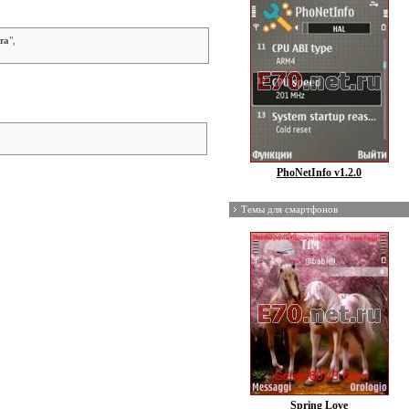
та
",
PhoNetInfo v1.2.0
Темы для смартфонов
Spring Love