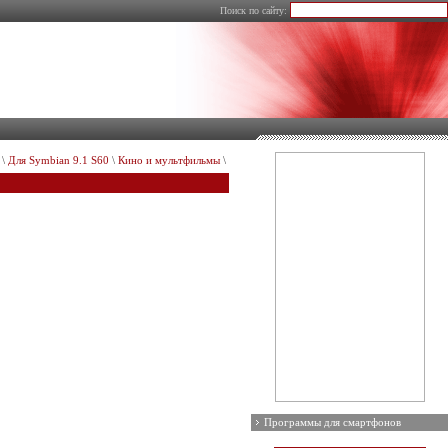
Поиск по сайту:
\
Для Symbian 9.1 S60
\
Кино и мультфильмы
\
Программы для смартфонов