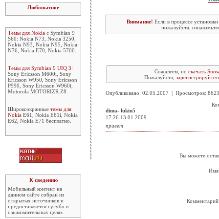
Любопытное
Внимание!
Если в процессе установки
пожалуйста, ознакомьте
Темы для Nokia
с Symbian 9
S60: Nokia N73, Nokia 3250,
Nokia N93, Nokia N95, Nokia
N76, Nokia E70, Nokia 5700.
Темы для Symbian 9 UIQ 3
:
Сожалеем, но
скачать Sno
Sony Ericsson M600i, Sony
Пожалуйста,
зарегистрируйтес
Ericsson W950, Sony Ericsson
P990, Sony Ericsson W960i,
Motorola MOTORIZR Z8.
Опубликовано: 02.05.2007 | Просмотров: 86
Ко
Широкоэкранные
темы для
dima- lukin5
Nokia
E61, Nokia E61i, Nokia
17:26 13.01.2009
E62, Nokia E71 бесплатно.
привет
Вы можете остав
Имя
К сведению
Мобильный контент на
данном сайте собран из
открытых источников и
Комментарий
предоставляется сугубо в
ознакомительных целях.