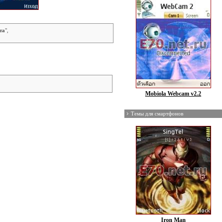
та
",
Mobiola Webcam v2.2
Темы для смартфонов
Iron Man