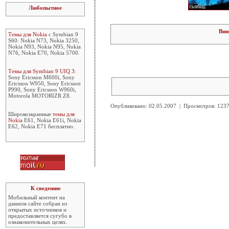
Любопытное
Вни
Темы для Nokia
с Symbian 9
S60: Nokia N73, Nokia 3250,
Nokia N93, Nokia N95, Nokia
N76, Nokia E70, Nokia 5700.
Темы для Symbian 9 UIQ 3
:
Sony Ericsson M600i, Sony
Ericsson W950, Sony Ericsson
P990, Sony Ericsson W960i,
Motorola MOTORIZR Z8.
Опубликовано: 02.05.2007 | Просмотров: 12
Широкоэкранные
темы для
Nokia
E61, Nokia E61i, Nokia
E62, Nokia E71 бесплатно.
К сведению
Мобильный контент на
данном сайте собран из
открытых источников и
предоставляется сугубо в
ознакомительных целях.