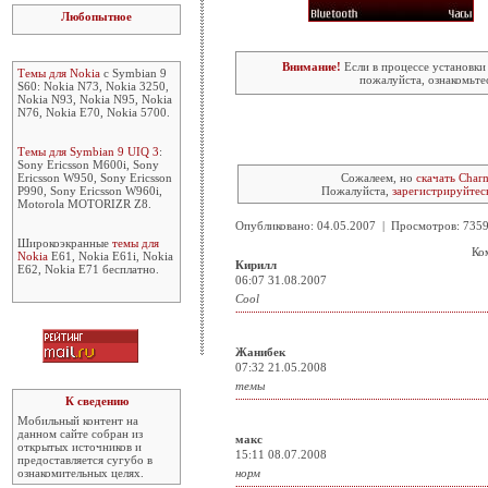
Любопытное
Внимание!
Если в процессе установки
Темы для Nokia
с Symbian 9
пожалуйста, ознакомьте
S60: Nokia N73, Nokia 3250,
Nokia N93, Nokia N95, Nokia
N76, Nokia E70, Nokia 5700.
Темы для Symbian 9 UIQ 3
:
Sony Ericsson M600i, Sony
Ericsson W950, Sony Ericsson
Сожалеем, но
скачать Char
P990, Sony Ericsson W960i,
Пожалуйста,
зарегистрируйтес
Motorola MOTORIZR Z8.
Опубликовано: 04.05.2007 | Просмотров: 73
Широкоэкранные
темы для
Ко
Nokia
E61, Nokia E61i, Nokia
Кирилл
E62, Nokia E71 бесплатно.
06:07 31.08.2007
Cool
Жанибек
07:32 21.05.2008
темы
К сведению
Мобильный контент на
данном сайте собран из
макс
открытых источников и
15:11 08.07.2008
предоставляется сугубо в
ознакомительных целях.
норм