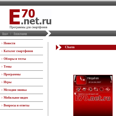
Программы для смартфонов
Вход
|
Регистрация
Новости
Charm
Каталог смартфонов
Обзоры и тесты
Темы
Программы
Игры
Мелодии звонка
Мобильное видео
Вопросы и ответы