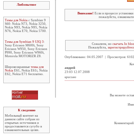
Любопытное
Внимание!
Если в процессе установки
пожалуйста, ознакомьте
Темы для Nokia
с Symbian 9
S60: Nokia N73, Nokia 3250,
Nokia N93, Nokia N95, Nokia
N76, Nokia E70, Nokia 5700.
Темы для Symbian 9 UIQ 3
:
Сожалеем, но
скачать In blo
Sony Ericsson M600i, Sony
Пожалуйста,
зарегистрируйтес
Ericsson W950, Sony Ericsson
P990, Sony Ericsson W960i,
Motorola MOTORIZR Z8.
Опубликовано: 04.05.2007 | Просмотров: 61
Ко
Широкоэкранные
темы для
андрей
Nokia
E61, Nokia E61i, Nokia
23:03 12.07.2008
E62, Nokia E71 бесплатно.
красиво
Вы можете остав
Имя
К сведению
Мобильный контент на
данном сайте собран из
открытых источников и
Комментарий
предоставляется сугубо в
ознакомительных целях.