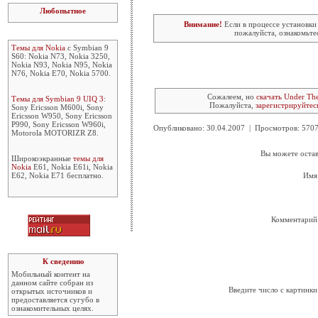
Любопытное
Внимание!
Если в процессе установки
пожалуйста, ознакомьте
Темы для Nokia
с Symbian 9
S60: Nokia N73, Nokia 3250,
Nokia N93, Nokia N95, Nokia
N76, Nokia E70, Nokia 5700.
Сожалеем, но
скачать Under The
Темы для Symbian 9 UIQ 3
:
Пожалуйста,
зарегистрируйтес
Sony Ericsson M600i, Sony
Ericsson W950, Sony Ericsson
P990, Sony Ericsson W960i,
Опубликовано: 30.04.2007 | Просмотров: 57
Motorola MOTORIZR Z8.
Вы можете остав
Широкоэкранные
темы для
Nokia
E61, Nokia E61i, Nokia
E62, Nokia E71 бесплатно.
Имя
Комментарий
К сведению
Мобильный контент на
данном сайте собран из
Введите число с картинки
открытых источников и
предоставляется сугубо в
ознакомительных целях.