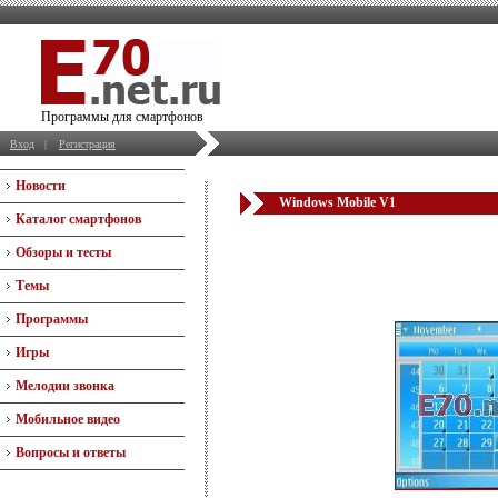
Программы для смартфонов
Вход
|
Регистрация
Новости
Windows Mobile V1
Каталог смартфонов
Обзоры и тесты
Темы
Программы
Игры
Мелодии звонка
Мобильное видео
Вопросы и ответы