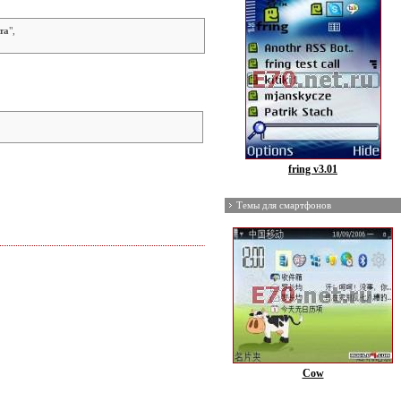
та
",
fring v3.01
Темы для смартфонов
Cow