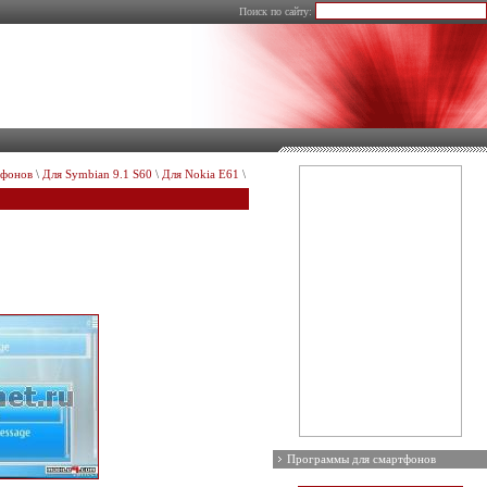
Поиск по сайту:
тфонов
\
Для Symbian 9.1 S60
\
Для Nokia E61
\
Программы для смартфонов