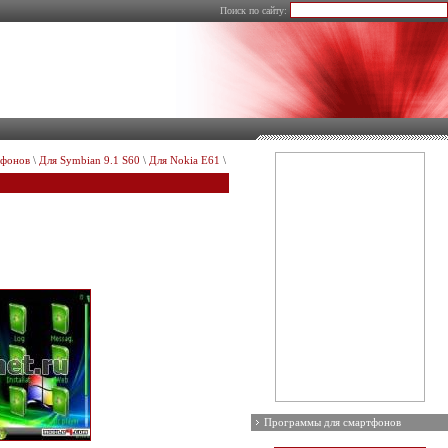
Поиск по сайту:
тфонов
\
Для Symbian 9.1 S60
\
Для Nokia E61
\
Программы для смартфонов