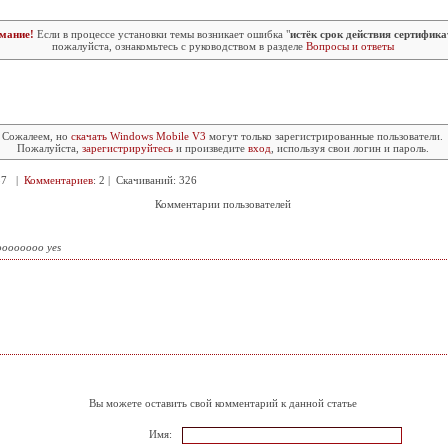
мание!
Если в процессе установки темы возникает ошибка "
истёк срок действия сертифика
пожалуйста, ознакомьтесь с руководством в разделе
Вопросы и ответы
Сожалеем, но
скачать Windows Mobile V3
могут только зарегистрированные пользователи.
Пожалуйста,
зарегистрируйтесь
и произведите
вход
, используя свои логин и пароль.
237 |
Комментариев
: 2 | Скачиваний: 326
Комментарии пользователей
ooooooo yes
Вы можете оставить свой комментарий к данной статье
Имя: