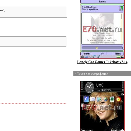
та
",
Lonely Cat Games Jukebox v2.14
Темы для смартфонов