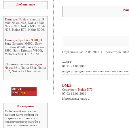
Любопытное
Вни
Темы для Nokia
с Symbian 9
S60: Nokia N73, Nokia 3250,
Nokia N93, Nokia N95, Nokia
N76, Nokia E70, Nokia 5700.
Темы для Symbian 9 UIQ 3
:
Sony Ericsson M600i, Sony
Ericsson W950, Sony Ericsson
P990, Sony Ericsson W960i,
Опубликовано: 03.05.2007 | Просмотров: 10
Motorola MOTORIZR Z8.
an3035
Широкоэкранные
темы для
06:21 21.06.2008
Nokia
E61, Nokia E61i, Nokia
E62, Nokia E71 бесплатно.
go go go go goooooooooooooooooooooooooooo
DM28
Смартфон:
Nokia N73
07:02 12.01.2009
Нормальная тема :)
К сведению
Мобильный контент на
данном сайте собран из
открытых источников и
предоставляется сугубо в
ознакомительных целях.