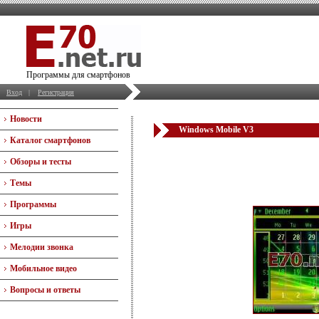
Программы для смартфонов
Вход
|
Регистрация
Новости
Windows Mobile V3
Каталог смартфонов
Обзоры и тесты
Темы
Программы
Игры
Мелодии звонка
Мобильное видео
Вопросы и ответы