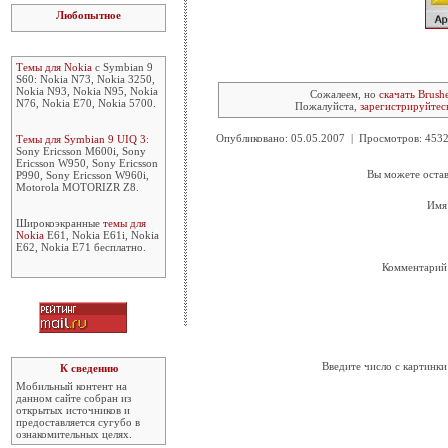
Любопытное
Темы для Nokia
с Symbian 9
S60: Nokia N73, Nokia 3250,
Nokia N93, Nokia N95, Nokia
Сожалеем, но
скачать Brush
N76, Nokia E70, Nokia 5700.
Пожалуйста,
зарегистрируйтес
Опубликовано: 05.05.2007 | Просмотров: 45
Темы для Symbian 9 UIQ 3
:
Sony Ericsson M600i, Sony
Ericsson W950, Sony Ericsson
Вы можете остав
P990, Sony Ericsson W960i,
Motorola MOTORIZR Z8.
Имя
Широкоэкранные
темы для
Nokia
E61, Nokia E61i, Nokia
E62, Nokia E71 бесплатно.
Комментарий
Введите число с картинки
К сведению
Мобильный контент на
данном сайте собран из
открытых источников и
предоставляется сугубо в
ознакомительных целях.