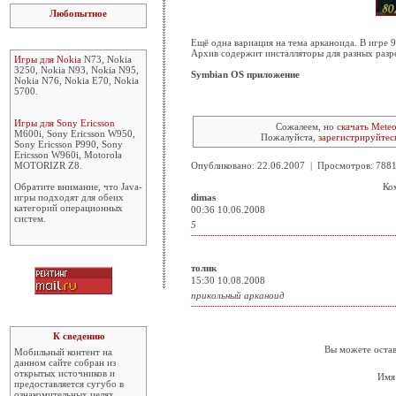
Любопытное
Ещё одна вариация на тема арканоида. В игре 9
Архив содержит инсталляторы для разных разр
Игры для Nokia
N73, Nokia
3250, Nokia N93, Nokia N95,
Symbian OS приложение
Nokia N76, Nokia E70, Nokia
5700.
Игры для Sony Ericsson
Сожалеем, но
скачать Meteo
M600i, Sony Ericsson W950,
Пожалуйста,
зарегистрируйтес
Sony Ericsson P990, Sony
Ericsson W960i, Motorola
MOTORIZR Z8.
Опубликовано: 22.06.2007 | Просмотров: 78
Обратите внимание, что Java-
Ко
игры подходят для обеих
dimas
категорий операционных
00:36 10.06.2008
систем.
5
толик
15:30 10.08.2008
прикольный арканоид
К сведению
Вы можете остав
Мобильный контент на
данном сайте собран из
открытых источников и
Имя
предоставляется сугубо в
ознакомительных целях.