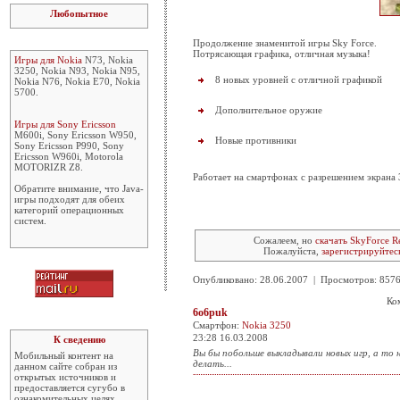
Любопытное
Продолжение знаменитой игры Sky Force.
Потрясающая графика, отличная музыка!
Игры для Nokia
N73, Nokia
3250, Nokia N93, Nokia N95,
8 новых уровней с отличной графикой
Nokia N76, Nokia E70, Nokia
5700.
Дополнительное оружие
Игры для Sony Ericsson
M600i, Sony Ericsson W950,
Новые противники
Sony Ericsson P990, Sony
Ericsson W960i, Motorola
MOTORIZR Z8.
Работает на смартфонах с разрешением экрана
Обратите внимание, что Java-
игры подходят для обеих
категорий операционных
систем.
Сожалеем, но
скачать SkyForce R
Пожалуйста,
зарегистрируйтес
Опубликовано: 28.06.2007 | Просмотров: 85
Ко
6o6puk
Смартфон:
Nokia 3250
23:28 16.03.2008
К сведению
Вы бы побольше выкладывали новых игр, а то ни
Мобильный контент на
делать...
данном сайте собран из
открытых источников и
предоставляется сугубо в
ознакомительных целях.