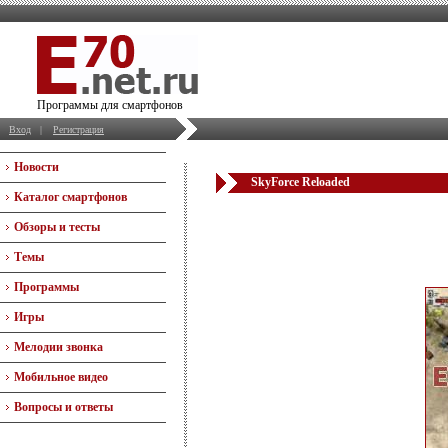
Программы для смартфонов
Вход
|
Регистрация
Новости
SkyForce Reloaded
Каталог смартфонов
Обзоры и тесты
Темы
Программы
Игры
Мелодии звонка
Мобильное видео
Вопросы и ответы