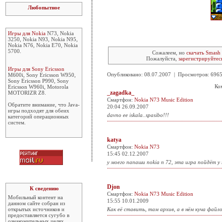
Любопытное
Игры для Nokia
N73, Nokia
3250, Nokia N93, Nokia N95,
Nokia N76, Nokia E70, Nokia
5700.
Сожалеем, но
скачать Smash 
Пожалуйста,
зарегистрируйтес
Игры для Sony Ericsson
Опубликовано: 08.07.2007 | Просмотров: 69
M600i, Sony Ericsson W950,
Sony Ericsson P990, Sony
Ко
Ericsson W960i, Motorola
_zagadka_
MOTORIZR Z8.
Смартфон:
Nokia N73 Music Edition
Обратите внимание, что Java-
20:04 26.09.2007
игры подходят для обеих
davno ee iskala..spasibo!!!
категорий операционных
систем.
katya
Смартфон:
Nokia N73
15:45 02.12.2007
у моего папаши nokia n 72, эта игра пойдёт у 
Djon
К сведению
Смартфон:
Nokia N73 Music Edition
Мобильный контент на
15:55 10.01.2009
данном сайте собран из
открытых источников и
Как её ставить, там архив, а в нём куча файл
предоставляется сугубо в
ознакомительных целях.