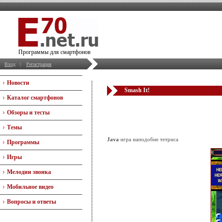
Программы для смартфонов
Вход
|
Регистрация
Новости
Smash It!
Каталог смартфонов
Обзоры и тесты
Темы
Java
игра наподобие тетриса
Программы
Игры
Мелодии звонка
Мобильное видео
Вопросы и ответы