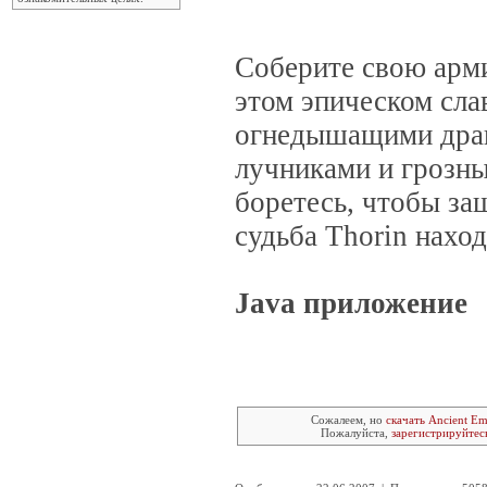
Соберите свою арми
этом эпическом сла
огнедышащими дра
лучниками и грозны
боретесь, чтобы за
судьба Thorin нахо
Java приложение
Сожалеем, но
скачать Ancient Em
Пожалуйста,
зарегистрируйтес