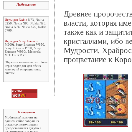
Любопытное
Древнее пророчеств
Игры для Nokia
N73, Nokia
власти, которая им
3250, Nokia N93, Nokia N95,
Nokia N76, Nokia E70, Nokia
также как и защитит
5700.
кристаллами, ибо в
Игры для Sony Ericsson
M600i, Sony Ericsson W950,
Мудрости, Храброс
Sony Ericsson P990, Sony
Ericsson W960i, Motorola
MOTORIZR Z8.
процветание к Коро
Обратите внимание, что Java-
игры подходят для обеих
категорий операционных
систем.
К сведению
Мобильный контент на
данном сайте собран из
открытых источников и
предоставляется сугубо в
ознакомительных целях.