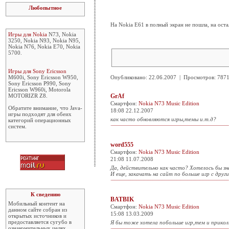
Любопытное
На Nokia E61 в полный экран не пошла, на ост
Игры для Nokia
N73, Nokia
3250, Nokia N93, Nokia N95,
Nokia N76, Nokia E70, Nokia
5700.
Игры для Sony Ericsson
M600i, Sony Ericsson W950,
Опубликовано: 22.06.2007 | Просмотров: 78
Sony Ericsson P990, Sony
Ericsson W960i, Motorola
MOTORIZR Z8.
GrAf
Смартфон:
Nokia N73 Music Edition
Обратите внимание, что Java-
18:08 22.12.2007
игры подходят для обеих
как часто обновляются игры,темы и.т.д?
категорий операционных
систем.
word555
Смартфон:
Nokia N73 Music Edition
21:08 11.07.2008
Да, действительно как часто? Хотелось бы зн
И еще, закачать на сайт по больше игр с други
К сведению
BATBIK
Мобильный контент на
Смартфон:
Nokia N73 Music Edition
данном сайте собран из
15:08 13.03.2009
открытых источников и
предоставляется сугубо в
Я бы тоже хотела побольше игр,тем и приколь
ознакомительных целях.