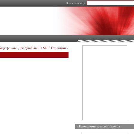
Поиск по сайту:
смартфонов
\
Для Symbian 9.1 S60
\
Стрелялки
\
Программы для смартфонов