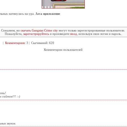
альных натянулась на-ура.
Java приложение
Сожалеем, но
скачать Gangstar:Crime city
могут только зарегистрированные пользователи.
Пожалуйста,
зарегистрируйтесь
и произведите
вход
, используя свои логин и пароль.
71 |
Комментариев
: 3 | Скачиваний: 620
Комментарии пользователей
ать!
х сайтов!!! :-)
ных звуков.