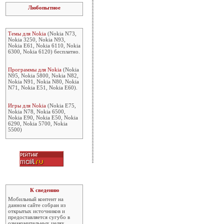
Любопытное
Темы для Nokia
(Nokia N73,
Nokia 3250, Nokia N93,
Nokia E61, Nokia 6110, Nokia
6300, Nokia 6120) бесплатно.
Программы для Nokia
(Nokia
N95, Nokia 5800, Nokia N82,
Nokia N91, Nokia N80, Nokia
N71, Nokia E51, Nokia E60).
Игры для Nokia
(Nokia E75,
Nokia N78, Nokia 6500,
Nokia E90, Nokia E50, Nokia
6290, Nokia 5700, Nokia
5500)
К сведению
Мобильный контент на
данном сайте собран из
открытых источников и
предоставляется сугубо в
ознакомительных целях.