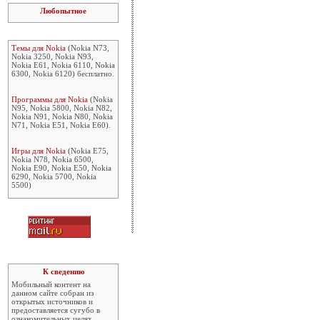
Любопытное
Темы для Nokia
(Nokia N73,
Nokia 3250, Nokia N93,
Nokia E61, Nokia 6110, Nokia
6300, Nokia 6120) бесплатно.
Программы для Nokia
(Nokia
N95, Nokia 5800, Nokia N82,
Nokia N91, Nokia N80, Nokia
N71, Nokia E51, Nokia E60).
Игры для Nokia
(Nokia E75,
Nokia N78, Nokia 6500,
Nokia E90, Nokia E50, Nokia
6290, Nokia 5700, Nokia
5500)
К сведению
Мобильный контент на
данном сайте собран из
открытых источников и
предоставляется сугубо в
ознакомительных целях.