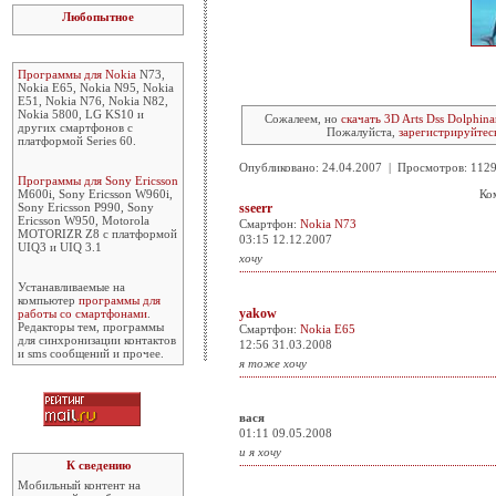
Любопытное
Программы для Nokia
N73,
Nokia E65, Nokia N95, Nokia
E51, Nokia N76, Nokia N82,
Nokia 5800, LG KS10 и
Сожалеем, но
скачать 3D Arts Dss Dolphina
других смартфонов с
Пожалуйста,
зарегистрируйтес
платформой Series 60.
Опубликовано: 24.04.2007 | Просмотров: 11
Программы для Sony Ericsson
M600i, Sony Ericsson W960i,
Ко
Sony Ericsson P990, Sony
sseerr
Ericsson W950, Motorola
Смартфон:
Nokia N73
MOTORIZR Z8 с платформой
03:15 12.12.2007
UIQ3 и UIQ 3.1
хочу
Устанавливаемые на
компьютер
программы для
yakow
работы со смартфонами
.
Редакторы тем, программы
Смартфон:
Nokia E65
для синхронизации контактов
12:56 31.03.2008
и sms сообщений и прочее.
я тоже хочу
вася
01:11 09.05.2008
и я хочу
К сведению
Мобильный контент на