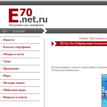
Программы для смартфонов
Вход
|
Регистрация
Главная
\
Программы дл
Новости
3D Arts Dss Dolphinarium Screensave
Каталог смартфонов
Обзоры и тесты
Темы
Потрясающий по красоте скринсейвер (подписан
Программы
блокиратор клавиатуры.
Игры
Мелодии звонка
Мобильное видео
Вопросы и ответы