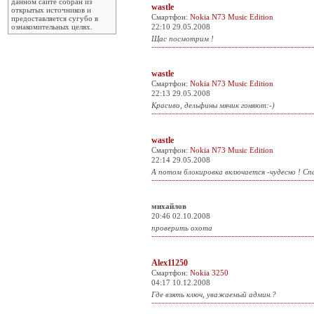
данном сайте собран из
wastle
открытых источников и
Смартфон:
Nokia N73 Music Edition
предоставляется сугубо в
ознакомительных целях.
22:10 29.05.2008
Щас посмотрим !
wastle
Смартфон:
Nokia N73 Music Edition
22:13 29.05.2008
Красиво, дельфины мячик гоняют:-)
wastle
Смартфон:
Nokia N73 Music Edition
22:14 29.05.2008
А потом блокировка включается -чудесно ! Спа
михайлов
20:46 02.10.2008
проверить охота
Alex11250
Смартфон:
Nokia 3250
04:17 10.12.2008
Где взять ключ, уважаемый админ.?