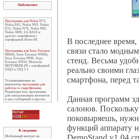
Любопытное
Программы для Nokia
N73,
Nokia E65, Nokia N95, Nokia
E51, Nokia N76, Nokia N82,
Nokia 5800, LG KS10 и
других смартфонов с
В последнее время,
платформой Series 60.
связи стало модны
Программы для Sony Ericsson
M600i, Sony Ericsson W960i,
стенд. Весьма удоб
Sony Ericsson P990, Sony
Ericsson W950, Motorola
MOTORIZR Z8 с платформой
реально своими гла
UIQ3 и UIQ 3.1
смартфона, перед та
Устанавливаемые на
компьютер
программы для
работы со смартфонами
.
Редакторы тем, программы
для синхронизации контактов
Данная программ з
и sms сообщений и прочее.
салонов. Поскольку
поковыряешь, нужн
функций аппарату на
К сведению
DemoStand v1.04 спр
Мобильный контент на