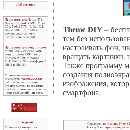
Любопытное
Программы для Nokia
N73,
Nokia E65, Nokia N95, Nokia
E51, Nokia N76, Nokia N82,
Theme DIY
– беспл
Nokia 5800, LG KS10 и
других смартфонов с
тем без использова
платформой Series 60.
настраивать фон, цв
Программы для Sony Ericsson
M600i, Sony Ericsson W960i,
вращать картинки, и
Sony Ericsson P990, Sony
Ericsson W950, Motorola
MOTORIZR Z8 с платформой
Также программу м
UIQ3 и UIQ 3.1
создания полноэкра
Устанавливаемые на
компьютер
программы для
изображения, котор
работы со смартфонами
.
Редакторы тем, программы
для синхронизации контактов
смартфона.
и sms сообщений и прочее.
К сведению
Сожалеем, но
скачать Theme 
Мобильный контент на
Пожалуйста,
зарегистрируйтес