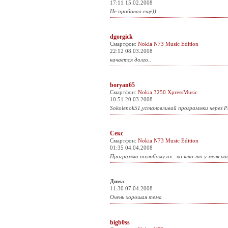
17:11 15.02.2008
Не пробовал еще))
dgorgick
Смартфон:
Nokia N73 Music Edition
22:12 08.03.2008
качается долго..
boryan65
Смартфон:
Nokia 3250 XpressMusic
10:51 20.03.2008
Sokolenok51,установливай программки через Pc
Секс
Смартфон:
Nokia N73 Music Edition
01:35 04.04.2008
Программа полюбому ах...но что-то у меня ни
Дима
11:30 07.04.2008
Очень хорошая тема
bigb0ss