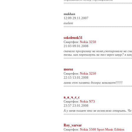
mukhan
12:09 29.11.2007
exelent
sokolenok51
Смартфон:
Nokia 3250
21:03 09.01.2008
скачала программу на комп,скопировала на сма
темы. как перекинуть на тел через шнур? в ка
moroz
Смартфон:
Nokia 3250
22:15 13.01.2008
гавно епт памяти дохера занимает!!!!!!
в_я_ч_е_с
Смартфон:
Nokia N73
23:57 23.01.2008
А у меня пишет что не возможно открыть. Че 
Roy_varvar
Смартфон:
Nokia 5500 Sport Music Edition