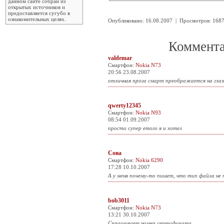
данном сайте собран из
открытых источников и
предоставляется сугубо в
ознакомительных целях.
Опубликовано: 16.08.2007 | Просмотров: 16
Коммента
valdemar
Смартфон:
Nokia N73
20:56 23.08.2007
отличная прога смарт преображается на глаз
qwerty12345
Смартфон:
Nokia N93
08:54 01.09.2007
просто супер етого я и хотел
Сова
Смартфон:
Nokia 6290
17:28 10.10.2007
А у меня почему-то пишет, что тип файла не
bob3011
Смартфон:
Nokia N73
13:21 30.10.2007
Спрашивает номер сертификата