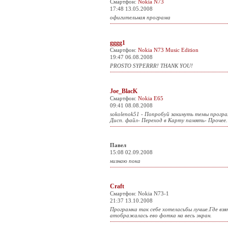
Смартфон:
Nokia N73
17:48 13.05.2008
офигительная програма
gggg1
Смартфон:
Nokia N73 Music Edition
19:47 06.08.2008
PROSTO SYPERRR! THANK YOU!
Joe_BlacK
Смартфон:
Nokia E65
09:41 08.08.2008
sokolenok51 - Попробуй закинуть темы програ
Дисп. файл- Переход в Карту память- Прочее.
Павел
15:08 02.09.2008
низнаю пока
Craft
Смартфон: Nokia N73-1
21:37 13.10.2008
Програмка так себе хотеласьбы лучше.Где вз
атображалась ево фотка на весь экран.