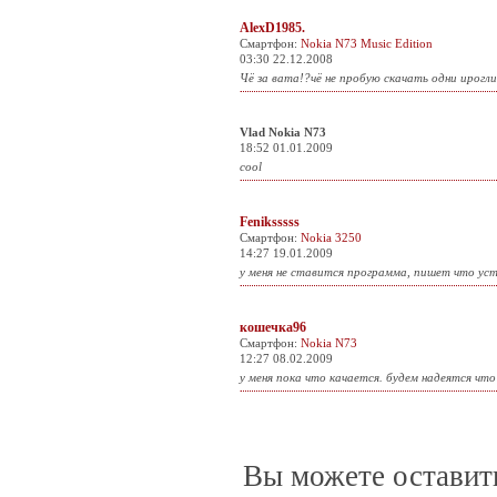
AlexD1985.
Смартфон:
Nokia N73 Music Edition
03:30 22.12.2008
Чё за вата!?чё не пробую скачать одни ирогл
Vlad Nokia N73
18:52 01.01.2009
cool
Feniksssss
Смартфон:
Nokia 3250
14:27 19.01.2009
у меня не ставится программа, пишет что ус
кошечка96
Смартфон:
Nokia N73
12:27 08.02.2009
у меня пока что качается. будем надеятся что 
Вы можете оставит