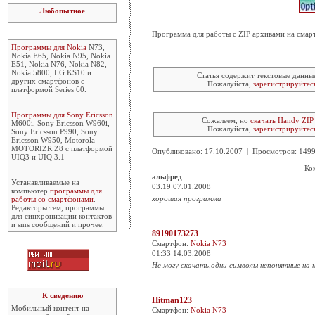
Любопытное
Программа для работы с ZIP архивами на смар
Программы для Nokia
N73,
Nokia E65, Nokia N95, Nokia
E51, Nokia N76, Nokia N82,
Nokia 5800, LG KS10 и
Статья содержит текстовые данны
других смартфонов с
Пожалуйста,
зарегистрируйтес
платформой Series 60.
Программы для Sony Ericsson
Сожалеем, но
скачать Handy ZIP
M600i, Sony Ericsson W960i,
Пожалуйста,
зарегистрируйтес
Sony Ericsson P990, Sony
Ericsson W950, Motorola
MOTORIZR Z8 с платформой
Опубликовано: 17.10.2007 | Просмотров: 14
UIQ3 и UIQ 3.1
Ко
альфред
Устанавливаемые на
03:19 07.01.2008
компьютер
программы для
хорошая программа
работы со смартфонами
.
Редакторы тем, программы
для синхронизации контактов
и sms сообщений и прочее.
89190173273
Смартфон:
Nokia N73
01:33 14.03.2008
Не могу скачать,одни символы непонятные на
К сведению
Hitman123
Мобильный контент на
Смартфон:
Nokia N73