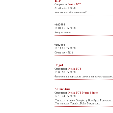
41114
Смартфон:
Nokia N73
23:31 25.04.2008
Как же ее себе закачать?
vini2006
18:04 06.05.2008
Хочу скачать
vini2006
18:11 06.05.2008
Согласен 41114
DSgirl
Смартфон:
Nokia N73
19:00 18.05.2008
бесплатная версия не устанавливается!!!!!!!пи
Anton33rus
Смартфон:
Nokia N73 Music Edition
17:19 24.05.2008
Парни..я не знаю Откуда у Вас Руки Расстут..
Поисковике Нашёл...Вчём Вопросы...