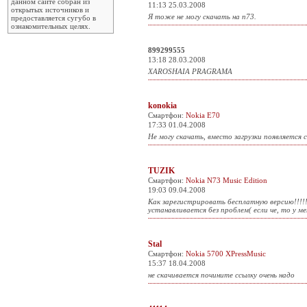
данном сайте собран из
11:13 25.03.2008
открытых источников и
Я тоже не могу скачать на n73.
предоставляется сугубо в
ознакомительных целях.
899299555
13:18 28.03.2008
XAROSHAIA PRAGRAMA
konokia
Смартфон:
Nokia E70
17:33 01.04.2008
Не могу скачать, вместо загрузки появляется
TUZIK
Смартфон:
Nokia N73 Music Edition
19:03 09.04.2008
Как зарегистрировать бесплатную версию!!!!
устанавливается без проблем( если че, то у ме
Stal
Смартфон:
Nokia 5700 XPressMusic
15:37 18.04.2008
не скачивается почините ссылку очень надо