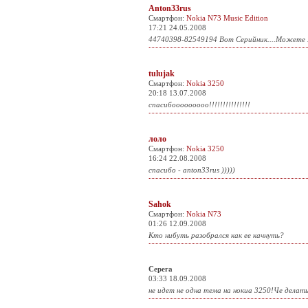
Anton33rus
Смартфон:
Nokia N73 Music Edition
17:21 24.05.2008
44740398-82549194 Вот Серийник....Можете 
tulujak
Смартфон:
Nokia 3250
20:18 13.07.2008
спасибооооооооо!!!!!!!!!!!!!!!
лоло
Смартфон:
Nokia 3250
16:24 22.08.2008
спасибо - anton33rus )))))
Sahok
Смартфон:
Nokia N73
01:26 12.09.2008
Кто нибуть разобрался как ее качнуть?
Серега
03:33 18.09.2008
не идет не одна тема на нокиа 3250!Че делат