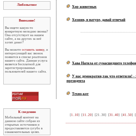
Любопытное
Хор животных
Хозяин, в натуре, давай отвечай
Внимание!
Вы ищете какую-то
конкретную мелодию звонка?
Она отсутствует на нашем
сайте, а на других за неё
хотят денег?
Вы можете
оставить заявку
, и
интересующий вас звонок
появится в списке реалтонов
нашего сайта. Данная услуга
Хава Нагила от сумасшедшего телефо
является бесплатной для
зарегистрированных
пользователей нашего сайта.
У нас демократия,так что ответили! -
президента
Техно-кот
К сведению
[
1..10
] [
11..20
] [
21..30
] [
31..40
] [
41..50
] [
Мобильный контент на
данном сайте собран из
открытых источников и
предоставляется сугубо в
ознакомительных целях.