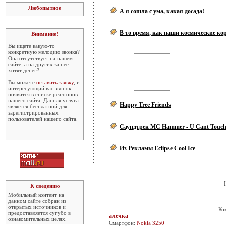
Любопытное
А я сошла с ума, какая досада!
В то время, как наши космические кор
Внимание!
Вы ищете какую-то
конкретную мелодию звонка?
Она отсутствует на нашем
сайте, а на других за неё
хотят денег?
Вы можете
оставить заявку
, и
интересующий вас звонок
появится в списке реалтонов
нашего сайта. Данная услуга
Happy Tree Friends
является бесплатной для
зарегистрированных
пользователей нашего сайта.
Саундтрек MC Hammer - U Cant Touch
Из Рекламы Eclipse Cool Ice
[
К сведению
Мобильный контент на
данном сайте собран из
открытых источников и
Ко
предоставляется сугубо в
алечка
ознакомительных целях.
Смартфон:
Nokia 3250