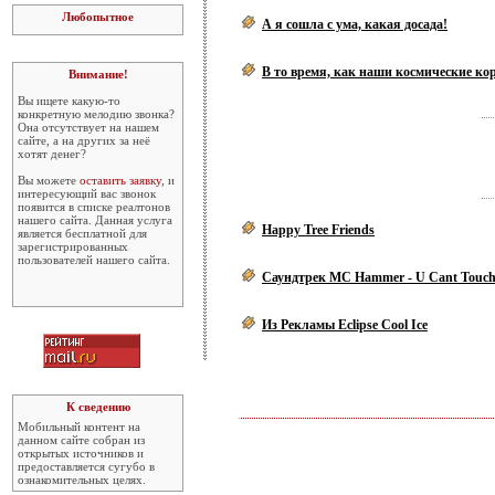
Любопытное
А я сошла с ума, какая досада!
В то время, как наши космические кор
Внимание!
Вы ищете какую-то
конкретную мелодию звонка?
Она отсутствует на нашем
сайте, а на других за неё
хотят денег?
Вы можете
оставить заявку
, и
интересующий вас звонок
появится в списке реалтонов
нашего сайта. Данная услуга
Happy Tree Friends
является бесплатной для
зарегистрированных
пользователей нашего сайта.
Саундтрек MC Hammer - U Cant Touch
Из Рекламы Eclipse Cool Ice
К сведению
Мобильный контент на
данном сайте собран из
открытых источников и
предоставляется сугубо в
ознакомительных целях.