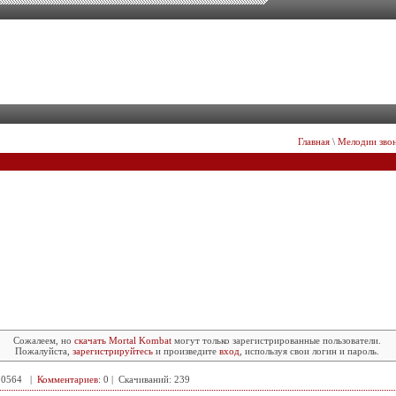
Главная
\
Мелодии звон
Сожалеем, но
скачать Mortal Kombat
могут только зарегистрированные пользователи.
Пожалуйста,
зарегистрируйтесь
и произведите
вход
, используя свои логин и пароль.
 10564 |
Комментариев
: 0 | Скачиваний: 239