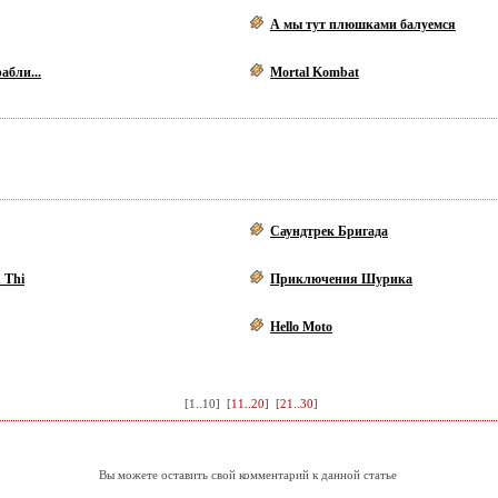
А мы тут плюшками балуемся
абли...
Mortal Kombat
Саундтрек Бригада
 Thi
Приключения Шурика
Hello Moto
[
1..10
] [
11..20
] [
21..30
]
Вы можете оставить свой комментарий к данной статье