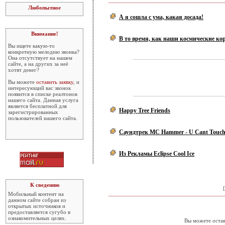
Любопытное
А я сошла с ума, какая досада!
Внимание!
В то время, как наши космические кор
Вы ищете какую-то
конкретную мелодию звонка?
Она отсутствует на нашем
сайте, а на других за неё
хотят денег?
Вы можете
оставить заявку
, и
интересующий вас звонок
появится в списке реалтонов
нашего сайта. Данная услуга
является бесплатной для
Happy Tree Friends
зарегистрированных
пользователей нашего сайта.
Саундтрек MC Hammer - U Cant Touch
Из Рекламы Eclipse Cool Ice
К сведению
[
Мобильный контент на
данном сайте собран из
открытых источников и
предоставляется сугубо в
ознакомительных целях.
Вы можете остав