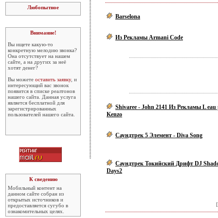
Любопытное
Barselona
Внимание!
Из Рекламы Аrmani Сode
Вы ищете какую-то
конкретную мелодию звонка?
Она отсутствует на нашем
сайте, а на других за неё
хотят денег?
Вы можете
оставить заявку
, и
интересующий вас звонок
появится в списке реалтонов
нашего сайта. Данная услуга
является бесплатной для
Shivaree - John 2141 Из Рекламы L eau
зарегистрированных
Kenzo
пользователей нашего сайта.
Саундтрек 5 Элемент - Diva Song
Саундтрек Токийский Дрифт DJ Shado
Days2
К сведению
Мобильный контент на
данном сайте собран из
открытых источников и
[
предоставляется сугубо в
ознакомительных целях.