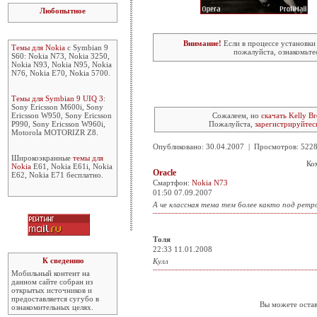
Любопытное
Внимание!
Если в процессе установки
Темы для Nokia
с Symbian 9
пожалуйста, ознакомьте
S60: Nokia N73, Nokia 3250,
Nokia N93, Nokia N95, Nokia
N76, Nokia E70, Nokia 5700.
Темы для Symbian 9 UIQ 3
:
Sony Ericsson M600i, Sony
Ericsson W950, Sony Ericsson
Сожалеем, но
скачать Kelly B
P990, Sony Ericsson W960i,
Пожалуйста,
зарегистрируйтес
Motorola MOTORIZR Z8.
Опубликовано: 30.04.2007 | Просмотров: 52
Широкоэкранные
темы для
Ко
Nokia
E61, Nokia E61i, Nokia
Oracle
E62, Nokia E71 бесплатно.
Смартфон:
Nokia N73
01:50 07.09.2007
А че классная тема тем более както под ретр
Толя
22:33 11.01.2008
К сведению
Кулл
Мобильный контент на
данном сайте собран из
открытых источников и
предоставляется сугубо в
Вы можете остав
ознакомительных целях.