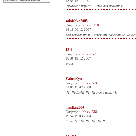
18:59 15.11.2007
Чушковая игра!!! Чисто для девчонок!!!
solnishko2085
Смартфон:
Nokia 3250
14:18 06.12.2007
при установке пишется: приложение не может
1311
Смартфон:
Nokia N73
18:36 19.12.2007
класс
YahooEyu
Смартфон:
Nokia N76
01:05 17.02.2008
!!!!!!!!Спс!!!!!!!!!!!! моя в шоке))))
masika2000
Смартфон:
Nokia N80
19:54 19.03.2008
Спасибо!!!!!!!!!!!!!!!!!!!!!!