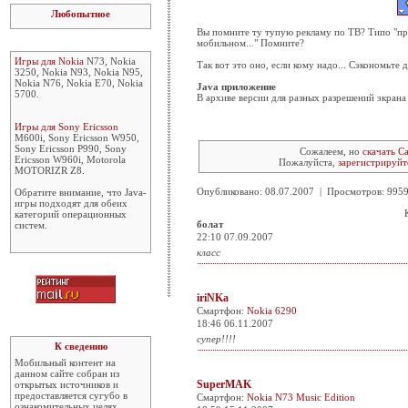
Любопытное
Вы помните ту тупую рекламу по ТВ? Типо "при
мобильном..." Помните?
Игры для Nokia
N73, Nokia
Так вот это оно, если кому надо... Сэкономьте 
3250, Nokia N93, Nokia N95,
Nokia N76, Nokia E70, Nokia
Java приложение
5700.
В архиве версии для разных разрешений экрана
Игры для Sony Ericsson
M600i, Sony Ericsson W950,
Sony Ericsson P990, Sony
Сожалеем, но
скачать Ca
Ericsson W960i, Motorola
Пожалуйста,
зарегистрируйт
MOTORIZR Z8.
Опубликовано: 08.07.2007 | Просмотров: 99
Обратите внимание, что Java-
игры подходят для обеих
категорий операционных
болат
систем.
22:10 07.09.2007
класс
iriNKa
Смартфон:
Nokia 6290
18:46 06.11.2007
супер!!!!
К сведению
Мобильный контент на
данном сайте собран из
SuperMAK
открытых источников и
предоставляется сугубо в
Смартфон:
Nokia N73 Music Edition
ознакомительных целях.