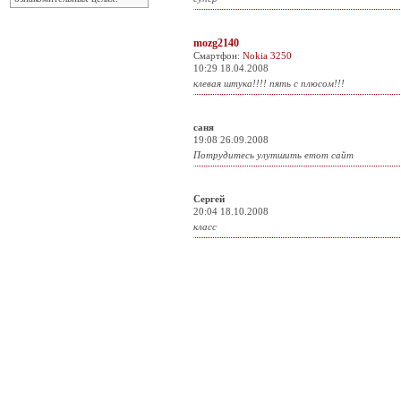
mozg2140
Смартфон:
Nokia 3250
10:29 18.04.2008
клевая штука!!!! пять с плюсом!!!
саня
19:08 26.09.2008
Потрудитесь улутшить етот сайт
Сергей
20:04 18.10.2008
класс