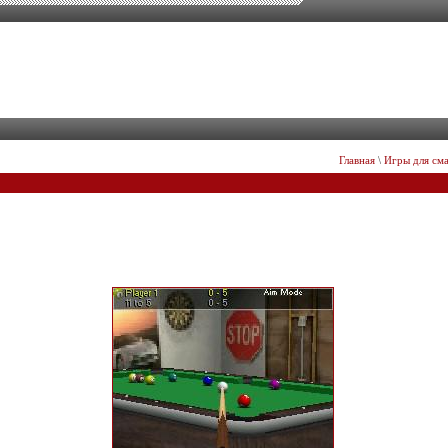
Главная
\
Игры для см