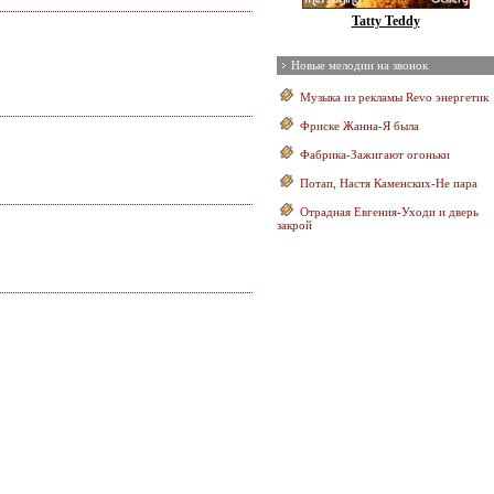
Tatty Teddy
Новые мелодии на звонок
Музыка из рекламы Revo энергетик
Фриске Жанна-Я была
Фабрика-Зажигают огоньки
Потап, Настя Каменских-Не пара
Отрадная Евгения-Уходи и дверь
закрой