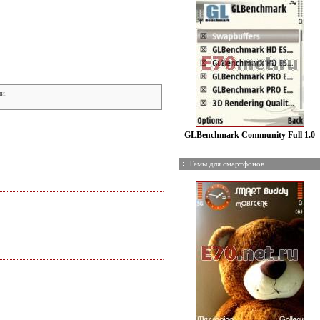
и.
GLBenchmark Community Full 1.0
Темы для смартфонов