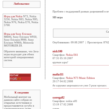
Любопытное
Проблем с поддержкой разных разрешений в игр
Игры для Nokia
N73, Nokia
SIS игра
3250, Nokia N93, Nokia N95,
Nokia N76, Nokia E70, Nokia
5700.
Со
Игры для Sony Ericsson
M600i, Sony Ericsson W950,
Sony Ericsson P990, Sony
Опубликовано: 09.08.2007 | Просмотров: 87
Ericsson W960i, Motorola
MOTORIZR Z8.
nick100
Обратите внимание, что Java-
игры подходят для обеих
Смартфон:
Nokia E61
категорий операционных
07:31 05.10.2007
систем.
крутая игра!
mafia111
Смартфон:
Nokia N73 Music Edition
20:17 04.02.2008
да игрушка шорошая.я ее уже 3 раза прошол.
К сведению
Мобильный контент на
sserega82
данном сайте собран из
Смартфон: nokia n81
открытых источников и
13:19 17.02.2008
предоставляется сугубо в
ознакомительных целях.
супер