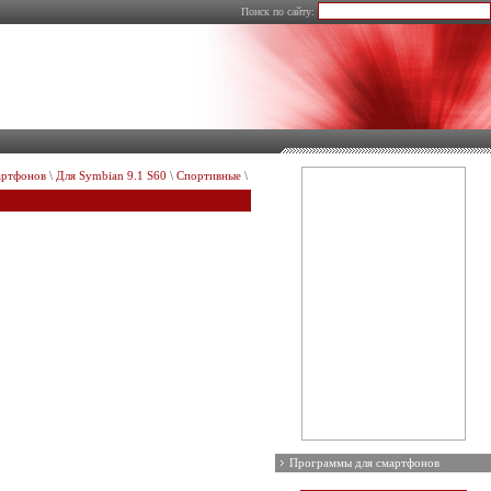
Поиск по сайту:
артфонов
\
Для Symbian 9.1 S60
\
Спортивные
\
Программы для смартфонов