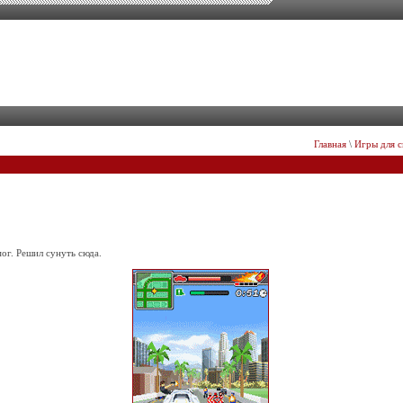
Главная
\
Игры для 
ог. Решил сунуть сюда.