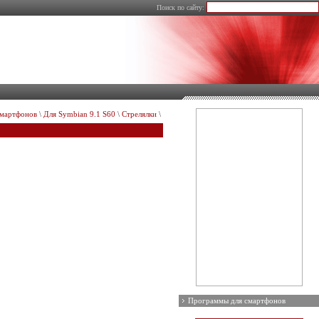
Поиск по сайту:
смартфонов
\
Для Symbian 9.1 S60
\
Стрелялки
\
Программы для смартфонов