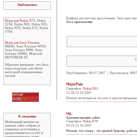
Любопытное
Графика достаточно простенькая. Зато идёт шус
Игры для Nokia
N73, Nokia
Java приложение
3250, Nokia N93, Nokia N95,
Nokia N76, Nokia E70, Nokia
5700.
Игры для Sony Ericsson
M600i, Sony Ericsson W950,
Sony Ericsson P990, Sony
Ericsson W960i, Motorola
MOTORIZR Z8.
С
Обратите внимание, что Java-
игры подходят для обеих
категорий операционных
Опубликовано: 08.07.2007 | Просмотров: 80
систем.
MajorPain
Смартфон:
Nokia E61
15:38 15.10.2007
Почему несмотря на то,что я зарегистрирован
tag_
К сведению
Администрация сайта
Смартфон:
Nokia E70
Мобильный контент на
данном сайте собран из
19:24 15.10.2007
открытых источников и
Потому что опера - это кривой браузер, работа
предоставляется сугубо в
ознакомительных целях.