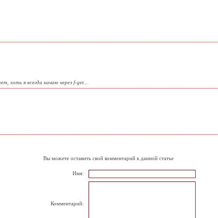
ет, хоть я всегда качаю через f-get...
Вы можете оставить свой комментарий к данной статье
Имя:
Комментарий: