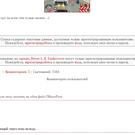
тро на всём чём только можно :-)
Статья содержит текстовые данные, доступные только зарегистрированным пользователям.
Пожалуйста,
зарегистрируйтесь
и произведите
вход
, используя свои логин и пароль.
ожалеем, но
скачать Driver L.A. Undercover
могут только зарегистрированные пользователи
Пожалуйста,
зарегистрируйтесь
и произведите
вход
, используя свои логин и пароль.
97 |
Комментариев
: 5 | Скачиваний: 1564
Комментарии пользователей
,не могу скачать ни один файл?MajorPain.
ющий через пень-колоду...