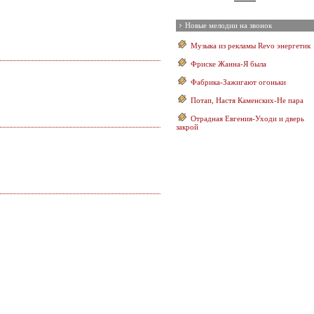
Новые мелодии на звонок
Музыка из рекламы Revo энергетик
Фриске Жанна-Я была
Фабрика-Зажигают огоньки
Потап, Настя Каменских-Не пара
Отрадная Евгения-Уходи и дверь
закрой