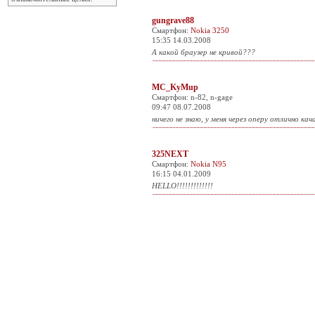
gungrave88
Смартфон:
Nokia 3250
15:35 14.03.2008
А какой браузер не кривой???
MC_KyMup
Смартфон: n-82, n-gage
09:47 08.07.2008
ничего не знаю, у меня через оперу отлично кача
325NEXT
Смартфон:
Nokia N95
16:15 04.01.2009
HELLO!!!!!!!!!!!!!