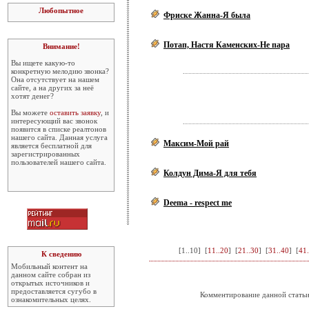
Любопытное
Фриске Жанна-Я была
Потап, Настя Каменских-Не пара
Внимание!
Вы ищете какую-то
конкретную мелодию звонка?
Она отсутствует на нашем
сайте, а на других за неё
хотят денег?
Вы можете
оставить заявку
, и
интересующий вас звонок
появится в списке реалтонов
нашего сайта. Данная услуга
Максим-Мой рай
является бесплатной для
зарегистрированных
пользователей нашего сайта.
Колдун Дима-Я для тебя
Deema - respect me
[
1..10
] [
11..20
] [
21..30
] [
31..40
] [
41.
К сведению
Мобильный контент на
данном сайте собран из
открытых источников и
предоставляется сугубо в
Комментирование данной статьи
ознакомительных целях.