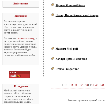
Любопытное
Фриске Жанна-Я была
Потап, Настя Каменских-Не пара
Внимание!
Вы ищете какую-то
конкретную мелодию звонка?
Она отсутствует на нашем
сайте, а на других за неё
хотят денег?
Вы можете
оставить заявку
, и
интересующий вас звонок
появится в списке реалтонов
нашего сайта. Данная услуга
Максим-Мой рай
является бесплатной для
зарегистрированных
пользователей нашего сайта.
Колдун Дима-Я для тебя
Deema - respect me
[
1..10
] [
11..20
] [
21..30
] [
31..40
] [
41.
К сведению
Мобильный контент на
данном сайте собран из
открытых источников и
предоставляется сугубо в
Комментирование данной статьи
ознакомительных целях.