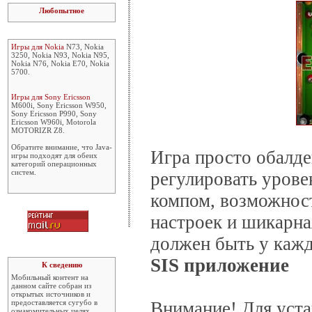
Любопытное
Игры для Nokia
N73, Nokia
3250, Nokia N93, Nokia N95,
Nokia N76, Nokia E70, Nokia
5700.
Игры для Sony Ericsson
M600i, Sony Ericsson W950,
Sony Ericsson P990, Sony
Ericsson W960i, Motorola
MOTORIZR Z8.
Обратите внимание, что Java-
Игра просто обалде
игры подходят для обеих
категорий операционных
систем.
регулировать урове
компом, возможност
настроек и шикарна
должен быть у кажд
SIS приложение
К сведению
Мобильный контент на
данном сайте собран из
открытых источников и
предоставляется сугубо в
Внимание! Для уст
ознакомительных целях.