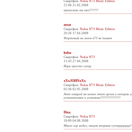
Смартфон:
Nokia N73 Music Edition
21:06 21.02.2008
прикольно та как!!!!!!!!
zerat
Смартфон:
Nokia N73 Music Edition
20:26 17.04.2008
Фортовый на моем н73 не пашет
hebu
Смартфон:
Nokia N73
11:43 27.04.2008
Игра просто супер
xXxJOHNxXx
Смартфон:
Nokia N73 Music Edition
02:36 02.05.2008
Amin открой на компе этот архив и коперни у
установочник и установи!!!!!!!!!!!!!!!!!
Disa
Смартфон:
Nokia N73
19:09 04.08.2008
Много игр видел, такую впервые-суперрррррр!