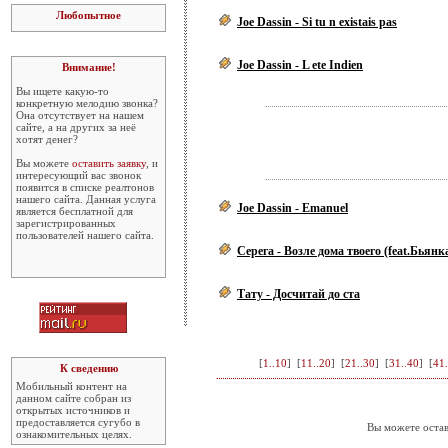
Любопытное
Joe Dassin - Si tu n existais pas
Joe Dassin - L ete Indien
Внимание!
Вы ищете какую-то
конкретную мелодию звонка?
Она отсутствует на нашем
сайте, а на других за неё
хотят денег?
Вы можете
оставить заявку
, и
интересующий вас звонок
появится в списке реалтонов
нашего сайта. Данная услуга
Joe Dassin - Emanuel
является бесплатной для
зарегистрированных
пользователей нашего сайта.
Серега - Возле дома твоего (feat.Бьянк
Тату - Досчитай до ста
[
1..10
] [
11..20
] [
21..30
] [
31..40
] [
41.
К сведению
Мобильный контент на
данном сайте собран из
открытых источников и
предоставляется сугубо в
Вы можете остав
ознакомительных целях.