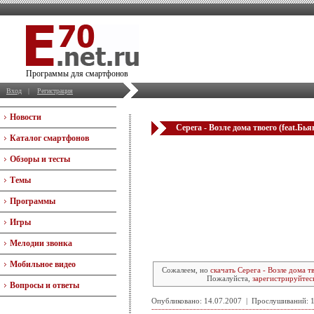
Программы для смартфонов
Вход
|
Регистрация
Новости
Серега - Возле дома твоего (feat.Бья
Каталог смартфонов
Обзоры и тесты
Темы
Программы
Игры
Мелодии звонка
Мобильное видео
Сожалеем, но
скачать Серега - Возле дома тв
Пожалуйста,
зарегистрируйтес
Вопросы и ответы
Опубликовано: 14.07.2007 | Прослушиваний: